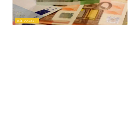
DÉFISCALISER
Quelles SCPI choisir en 2020 ?
12 mars 2026
Article en tendance
FINANCEMENT
Droits au PTZ : comprendre les
critères d’éligibilité et conditions
d’obtention
12 mars 2026