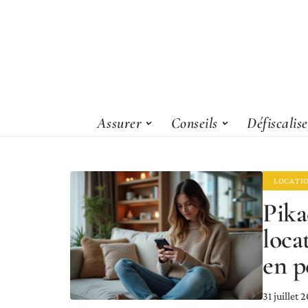
Assurer
Conseils
Défiscalis
LOCATI
Pika
locat
en p
31 juillet 