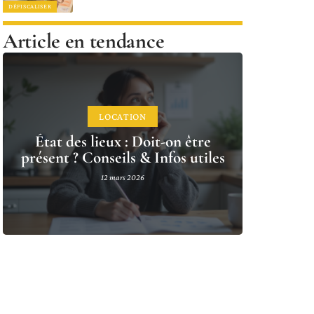
DÉFISCALISER
Article en tendance
LOCATION
État des lieux : Doit-on être
présent ? Conseils & Infos utiles
12 mars 2026