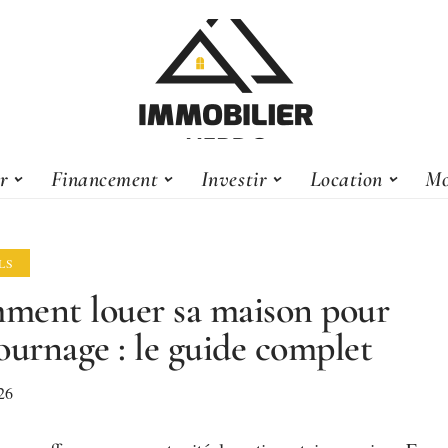
er
Financement
Investir
Location
Mo
LS
ent louer sa maison pour
ournage : le guide complet
26