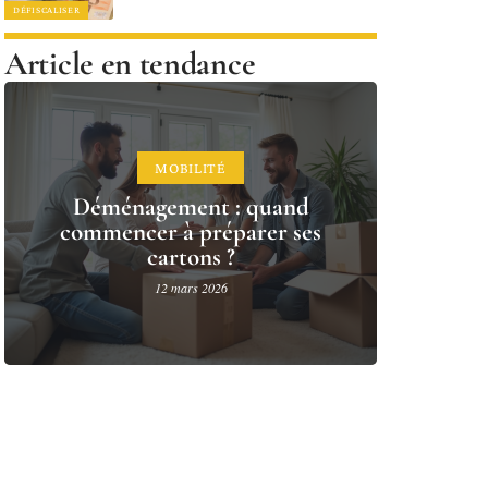
DÉFISCALISER
Article en tendance
MOBILITÉ
Déménagement : quand
commencer à préparer ses
cartons ?
12 mars 2026