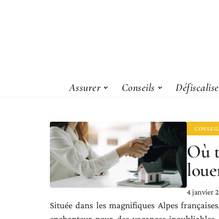
Assurer
Conseils
Défiscalis
CONSEI
Où t
loue
4 janvier 
Située dans les magnifiques Alpes françaises,
enchanteur pour des vacances inoubliables.