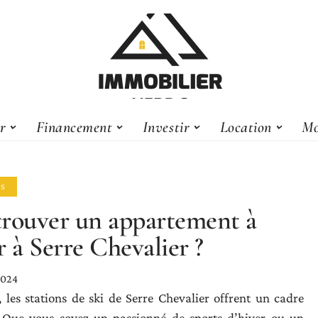
er
Financement
Investir
Location
Mo
LS
rouver un appartement à
r à Serre Chevalier ?
2024
 les stations de ski de Serre Chevalier offrent un cadre
 Que vous soyez un passionné de sports d’hiver ou un