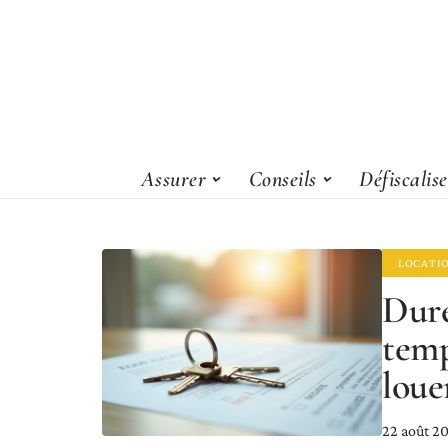
Assurer
Conseils
Défiscalis
LOCATI
Duré
temp
loue
22 août 2