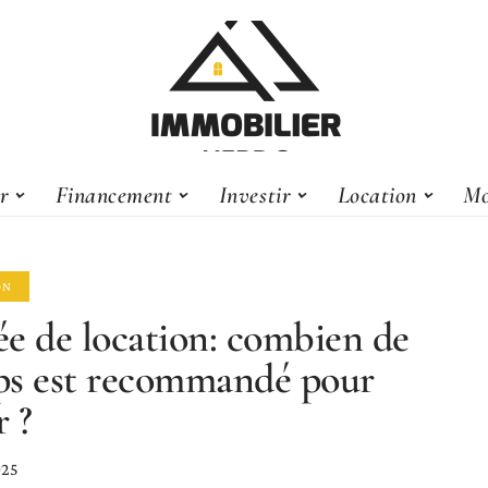
er
Financement
Investir
Location
Mo
ON
e de location: combien de
s est recommandé pour
r ?
025