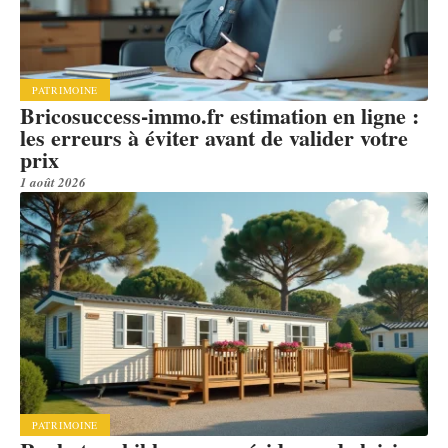
PATRIMOINE
Bricosuccess-immo.fr estimation en ligne :
les erreurs à éviter avant de valider votre
prix
1 août 2026
PATRIMOINE