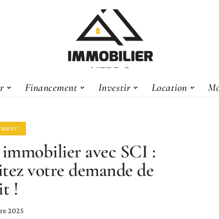
er
Financement
Investir
Location
Mo
EMENT
 immobilier avec SCI :
litez votre demande de
t !
re 2025