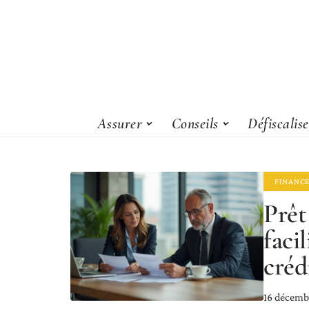
Assurer
Conseils
Défiscalis
FINANC
Prêt
faci
crédi
16 décemb