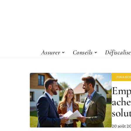
Assurer
Conseils
Défiscalis
FINANC
Empr
ache
solu
20 août 2